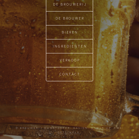
DE BROUWERIJ
DE BROUWER
BIEREN
INGREDIENTEN
VERKOOP
CONTACT
© BROUWERIJ OUWETOETER. DESIGN:
HTML5 UP
. CMS:
GETSIMPLE
.